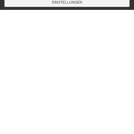
EINSTELLUNGEN
Songwriting
13
NOV. 2009