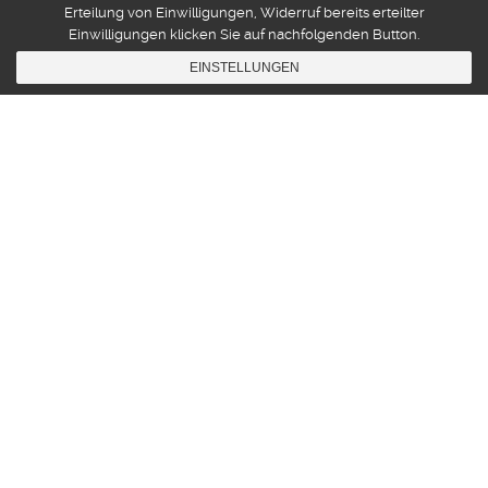
Erteilung von Einwilligungen, Widerruf bereits erteilter
Einwilligungen klicken Sie auf nachfolgenden Button.
EINSTELLUNGEN
Diary
06
FEB. 2012