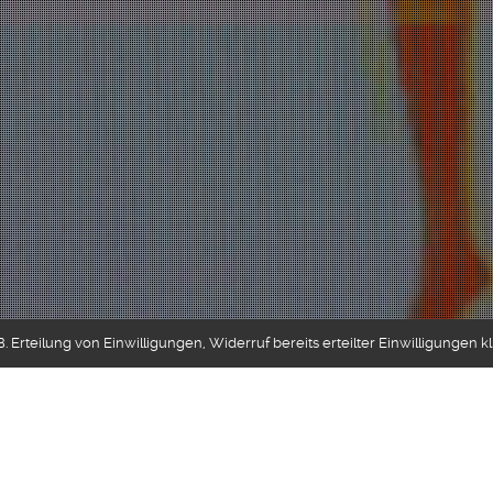
 Erteilung von Einwilligungen, Widerruf bereits erteilter Einwilligungen k
Gamemusic
,
Production
,
Songwriting