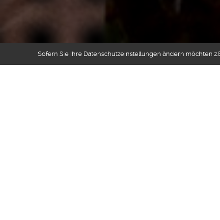
Sofern Sie Ihre Datenschutzeinstellungen ändern möchten z.B.
BLOG
,
Remixe
28
APR. 2015