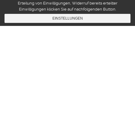
Erteilung von Einwilligungen, Widerruf bereits erteilter
Einwilligungen klicken Sie auf nachfolgenden Button.
EINSTELLUNGEN
Gamemusic
,
Production
12
JUNI 2012