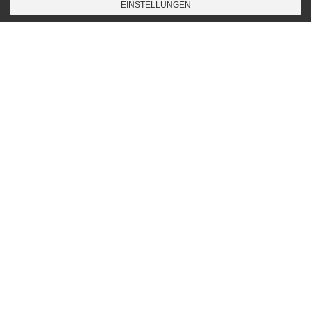
EINSTELLUNGEN
BLOG
,
Songwriting
08
JULI 2013