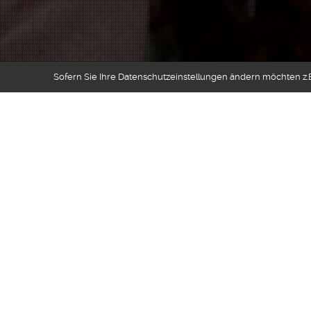
Sofern Sie Ihre Datenschutzeinstellungen ändern möchten z.B.
BLOG
,
Remixe
28
APR. 2015