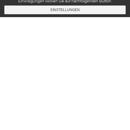
Einwilligungen klicken Sie auf nachfolgenden Button.
EINSTELLUNGEN
Advertising
,
BLOG
,
Production
,
Songwriting
21
MÄRZ 2016