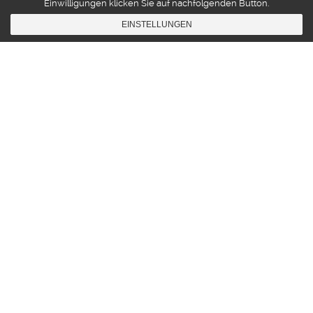
Einwilligungen klicken Sie auf nachfolgenden Button.
EINSTELLUNGEN
Diary
06
APR. 2009