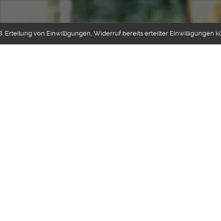
 Erteilung von Einwilligungen, Widerruf bereits erteilter Einwilligungen k