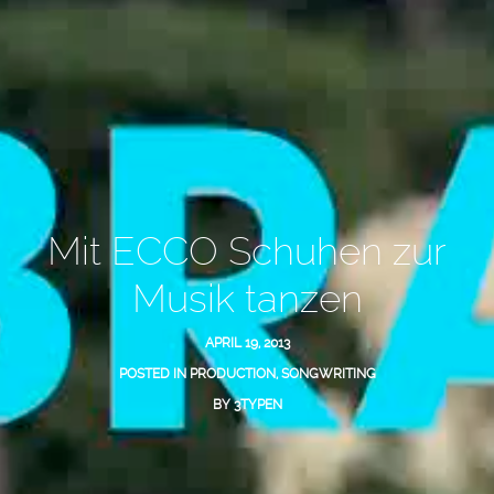
Mit ECCO Schuhen zur
Musik tanzen
APRIL 19, 2013
POSTED IN
PRODUCTION
,
SONGWRITING
BY
3TYPEN