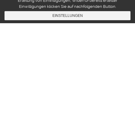
Erteilung von Einwilligungen, Widerruf bereits erteilter
Einwilligungen klicken Sie auf nachfolgenden Button.
EINSTELLUNGEN
Mit ECCO Schuhen zur Musik tanzen