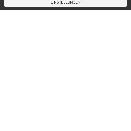
EINSTELLUNGEN
Diary
26
SEP. 2009