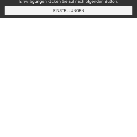
Einwilligungen klicken Sie auf nachfolgenden Button.
EINSTELLUNGEN
Gamemusic
26
AUG. 2009